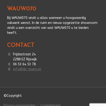
WAUW070
Bij WAUW070 vindt u alles wanneer u hoogwaardig
vakwerk wenst. In de ruim en nieuw opgezette showroom
vindt u een overzicht van wat WAUW070 u te bieden
heeft.
CONTACT
Frijdastraat 24
2288 EZ Rijswijk
06 53 64 53 78
info@de-boers.nl
©Copyright
Privacy voorwaarden
Cookiebeleid