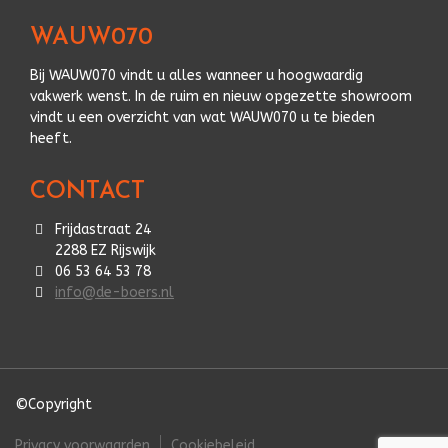
WAUW070
Bij WAUW070 vindt u alles wanneer u hoogwaardig
vakwerk wenst. In de ruim en nieuw opgezette showroom
vindt u een overzicht van wat WAUW070 u te bieden
heeft.
CONTACT
Frijdastraat 24
2288 EZ Rijswijk
06 53 64 53 78
info@de-boers.nl
©Copyright
Privacy voorwaarden
Cookiebeleid